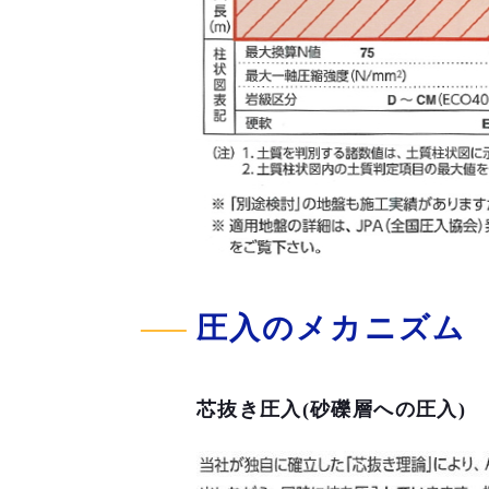
圧入のメカニズム
芯抜き圧入(砂礫層への圧入)