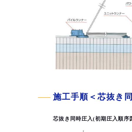
施工手順＜芯抜き
芯抜き同時圧入(初期圧入順序図