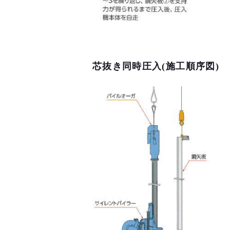
芯抜き同時圧入(施工順序図)