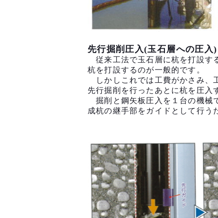
先行掘削圧入(玉石層への圧入)
従来工法で玉石層に杭を打設する
杭を打設するのが一般的です。
しかしこれでは工費がかさみ、工
先行掘削を行ったあとに杭を圧入
掘削と鋼矢板圧入を１台の機械で
成杭の継手部をガイドとして行う